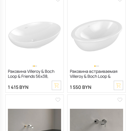
Раковина Villeroy & Boch
Раковина встраиваемая
Loop & Friends 56х38,
Villeroy & Boch Loop &
CeramicPlus, TitanCeram
Friends 56х38 4A550001, из
TitanCeram, белая
1 415 BYN
1 550 BYN