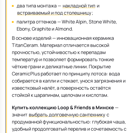
два типа монтажа —
накладной тип
и
встраиваемый и под столешницу
;
палитра оттенков — White Alpin, Stone White,
Ebony, Graphite и Almond.
В основе изделий — инновационная керамика
TitanCeram. Материал отличается высокой
прочностью, устойчивостью к перепадам
температур и позволяет формировать тонкие
чёткие грани и деликатные линии. Покрытие
CeramicPlus работает по принципу лотоса: вода
собирается в капли и стекает, унося загрязнения и
известковый налёт, а поверхность остаётся
стойкой к царапинам, щелочам и кислотам.
Купить коллекцию Loop & Friends в Минске
—
значит
выбрать долговечную сантехнику
с
продуманной функциональностью: глубокая чаша,
удобный продолговатый перелив и сочетаемость с