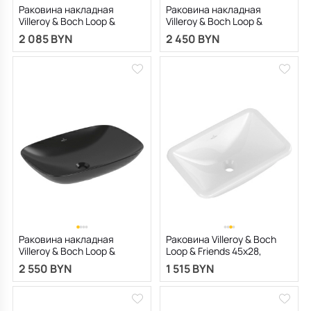
Раковина накладная
Раковина накладная
Villeroy & Boch Loop &
Villeroy & Boch Loop &
Friends 62х42, CeramicPlus,
Friends 62х42, CeramicPlus,
2 085 BYN
2 450 BYN
4A5001R1, из TitanCeram,
4A5001RW, из TitanCeram,
белая
белая матовая
Раковина накладная
Раковина Villeroy & Boch
Villeroy & Boch Loop &
Loop & Friends 45х28,
Friends 62х42,CeramicPlus,
CeramicPlus, из
2 550 BYN
1 515 BYN
4A5001I4, из TitanCeram,
TitanCeram, встраиваемая
Графит