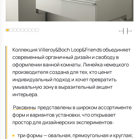
Все для кухни
Пепельницы
Душевая зона
Чехлы на подушку
Мебель для хранения
Детская посуда
Декоративные блюда
Мебель для ванной
Подушки-вкладыши
Декор дома
Аксессуары для ванной
Терраса и балкон
Коллекция Villeroy&Boch Loop&Friends объединяет
Полотенцесушители, Радиаторы
современный органичный дизайн и свободу в
оформлении ванной комнаты. Линейка немецкого
производителя создана для тех, кто ценит
индивидуальный подход и хочет превратить
умывальную зону в выразительный акцент
интерьера.
Раковины
представлены в широком ассортименте
форм и вариантов установки, что открывает
простор для дизайнерских экспериментов:
три формы — овальная, прямоугольная и круглая;