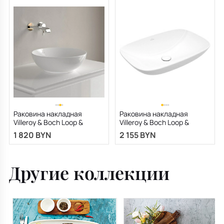
Раковина накладная
Раковина накладная
Villeroy & Boch Loop &
Villeroy & Boch Loop &
Friends 38х38, CeramicPlus,
Friends 56х38, CeramicPlus,
1 820 BYN
2 155 BYN
4A4501R1, из TitanCeram
4A4901R1, из TitanCeram
Другие коллекции