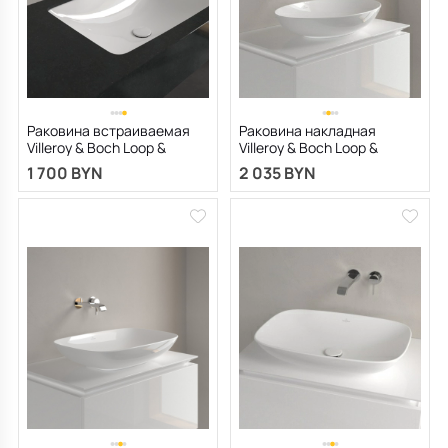
Раковина встраиваемая
Раковина накладная
Villeroy & Boch Loop &
Villeroy & Boch Loop &
Friends 62х38, CeramicPlus,
Friends 62х42, CeramicPlus,
1 700 BYN
2 035 BYN
4A5800R1, из TitanCeram
4A4801R1, из TitanCeram,
белая