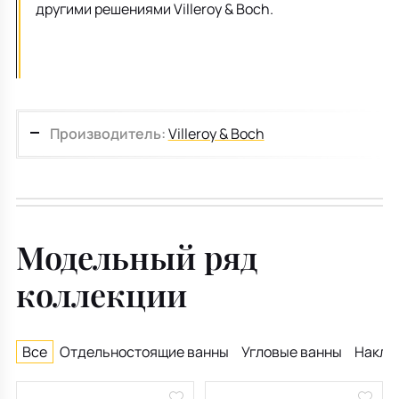
другими решениями Villeroy & Boch.
Производитель:
Villeroy & Boch
Модельный ряд
коллекции
Все
Отдельностоящие ванны
Угловые ванны
Накла