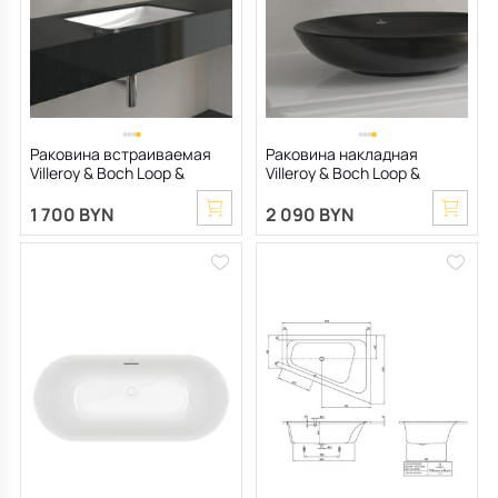
Раковина встраиваемая
Раковина накладная
Villeroy & Boch Loop &
Villeroy & Boch Loop &
Friends 61х38 4A580001, из
Friends 62х42, CeramicPlus,
TitanCeram, белая
4A4801I4, из TitanCeram,
1 700 BYN
2 090 BYN
графит