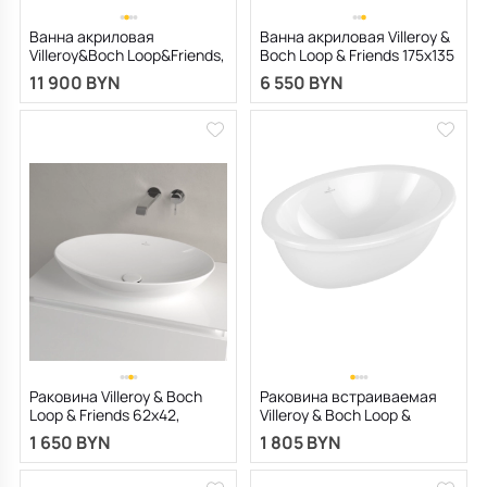
Ванна акриловая
Ванна акриловая Villeroy &
Villeroy&Boch Loop&Friends,
Boch Loop & Friends 175х135
170x75, с переливом
UBA175LFS9REV-01
11 900 BYN
6 550 BYN
Раковина Villeroy & Boch
Раковина встраиваемая
Loop & Friends 62х42,
Villeroy & Boch Loop &
CeramicPlus, 4A4800R1, с
Friends 49х33, CeramicPlus,
1 650 BYN
1 805 BYN
переливом, из TitanCeram,
4A5400R1, из TitanCeram,
белая
белая