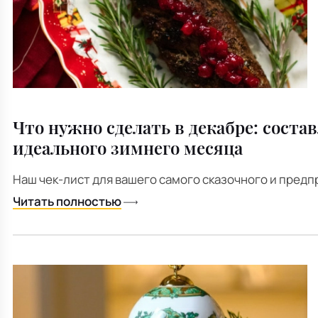
Все для кухни
Пепельницы
Душевая зона
Чехлы на подушку
Мебель для хранения
Детская посуда
Декоративные блюда
Мебель для ванной
Подушки-вкладыши
Декор дома
Аксессуары для ванной
Терраса и балкон
Что нужно сделать в декабре: соста
Полотенцесушители, Радиаторы
идеального зимнего месяца
Наш чек-лист для вашего самого сказочного и пред
Читать полностью