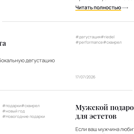
Читать полностью
#дегустация
#riedel
та
#performance
#сквирел
 бокальную дегустацию
17/07/2026
Мужской подаро
#подарки
#сквирел
#новый год
для эстетов
#Новогодние подарки
Если ваш мужчина любит