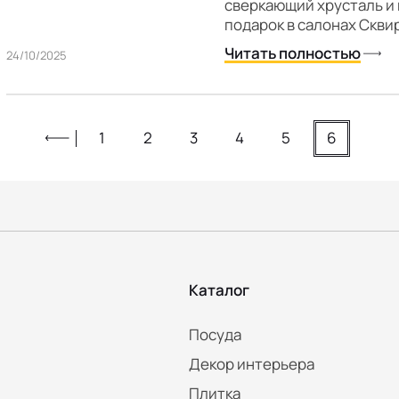
сверкающий хрусталь и 
подарок в салонах Скви
Читать полностью
24/10/2025
1
2
3
4
5
6
Каталог
Посуда
Декор интерьера
Плитка