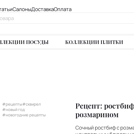
татьи
Салоны
Доставка
Оплата
ЛЛЕКЦИИ ПОСУДЫ
КОЛЛЕКЦИИ ПЛИТКИ
Рецепт: ростбиф
#рецепты
#сквирел
#новый год
розмарином
#новогодние рецепты
Сочный ростбиф с розм