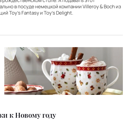
 рождественском столе. А подавать этот
льно в посуде немецкой компании Villeroy & Boch из
й Toy’s Fantasy и Toy’s Delight.
и к Новому году