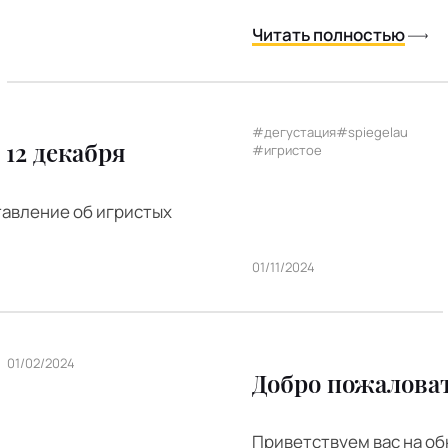
Читать полностью
#дегустация
#spiegelau
12 декабря
#игристое
тавление об игристых
01/11/2024
01/02/2024
Добро пожаловат
Приветствуем вас на об