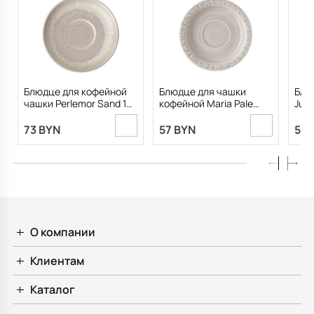
Блюдце для кофейной
Блюдце для чашки
Блю
чашки Perlemor Sand 16
кофейной Maria Pale
Junt
см
Orchid 14 см
73 BYN
57 BYN
59.
О компании
Клиентам
Каталог