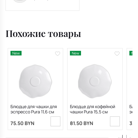
Junto White 15 см
Похожие товары
New
New
Ne
Блюдце для чашки для
Блюдце для кофейной
Блю
эспрессо Pura 11,6 см
чашки Pura 15,5 см
эспр
см
75.50 BYN
81.50 BYN
32.