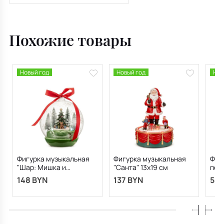
олень" 13х16 см
Похожие товары
Новый год
Новый год
Нов
Фигурка музыкальная
Фигурка музыкальная
Фиг
"Шар: Мишка и
"Санта" 13х19 см
пос
новогодняя ель" 13х16
148 BYN
137 BYN
585
см