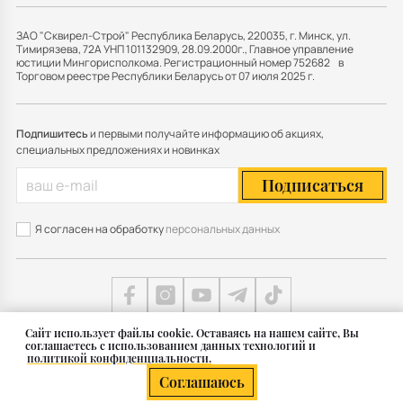
ЗАО "Сквирел-Строй" Республика Беларусь, 220035, г. Минск, ул.
Тимирязева, 72А УНП 101132909, 28.09.2000г., Главное управление
юстиции Мингорисполкома. Регистрационный номер 752682 в
Торговом реестре Республики Беларусь от 07 июля 2025 г.
Подпишитесь
и первыми получайте информацию об акциях,
специальных предложениях и новинках
Подписаться
Я согласен на обработку
персональных данных
Cайт использует файлы cookie. Оставаясь на нашем сайте, Вы
соглашаетесь с использованием данных технологий и
Карта сайта
политикой конфиденциальности.
© 2011 — 2026 Группа СКВИРЕЛ в Беларуси
Соглашаюсь
Разработка сайта — SLAM