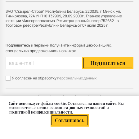
ЗАО "Сквирел-Строй" Республика Беларусь, 220035, г. Минск, ул.
Тимирязева, 72А УНП 101132909, 28.09.2000г., Главное управление
юстиции Мингорисполкома. Регистрационный номер 752682 в
Торговом реестре Республики Беларусь от 07 июля 2025 г.
Подпишитесь
и первыми получайте информацию об акциях,
специальных предложениях и новинках
Подписаться
Я согласен на обработку
персональных данных
Cайт использует файлы cookie. Оставаясь на нашем сайте, Вы
соглашаетесь с использованием данных технологий и
политикой конфиденциальности.
Карта сайта
Соглашаюсь
© 2011 — 2026 Группа СКВИРЕЛ в Беларуси
Разработка сайта — SLAM