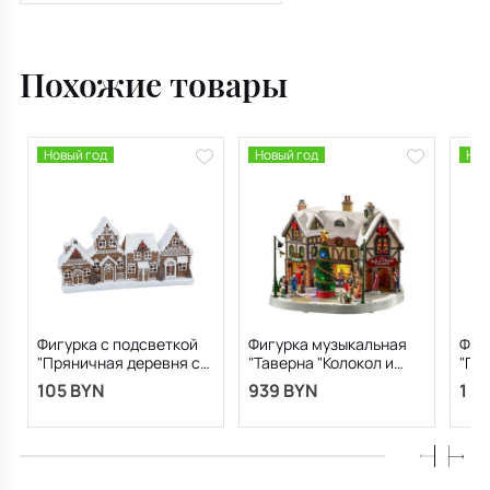
компания
"Сахарная слива"
13,6х13,6х17,6 см
Похожие товары
Новый год
Новый год
Нов
Фигурка с подсветкой
Фигурка музыкальная
Фиг
"Пряничная деревня с
"Таверна "Колокол и
"Пр
бордюром" 12х23х6 см
чертополох"
зам
105 BYN
939 BYN
1 0
23,8х19х22,5 см
27,5