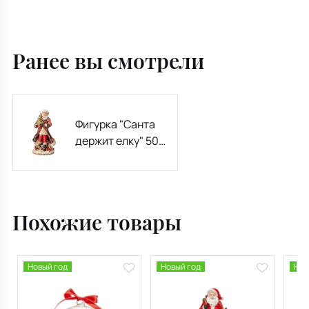
Ранее вы смотрели
Фигурка "Санта
держит елку" 50
см
Похожие товары
Новый год
Новый год
Нов