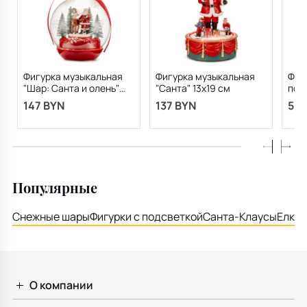
Фигурка музыкальная
Фигурка музыкальная
Фиг
"Шар: Санта и олень"
"Санта" 13х19 см
пос
13х16 см
147 BYN
137 BYN
585
Популярные
Снежные шары
Фигурки с подсветкой
Санта-Клаусы
Елки
М
О компании