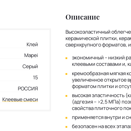
Описание
Высокоэластичный облегче
керамической плитки, кера
Клей
сверхкрупного форматов, и
Mapei
экономичный – низкий р
клеевыми составами и, к
Серый
кремообразная мягкая к
15
увеличенное открытое в
форматом плитки и отсут
РОССИЯ
высокая эластичность (к
Клеевые смеси
(адгезия – >2,5 МПа) по
свойства плиточного по
применяется внутри и с
безопасен на всех этапа