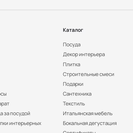
Каталог
Посуда
Декор интерьера
Плитка
Строительные смеси
Подарки
осы
Сантехника
врат
Текстиль
а за посудой
Итальянская мебель
упки интерьерных
Бокальная дегустация
Сертификаты