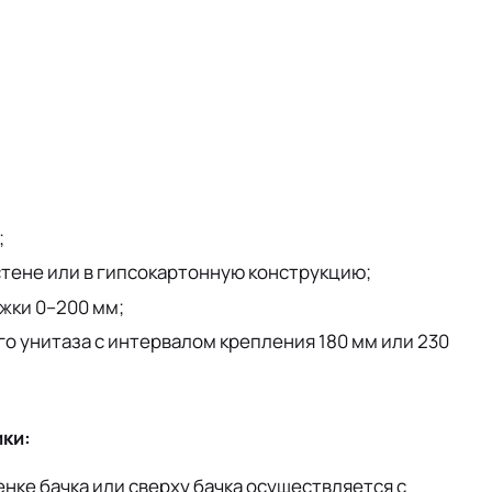
;
стене или в гипсокартонную конструкцию;
жки 0–200 мм;
о унитаза с интервалом крепления 180 мм или 230
ки:
енке бачка или сверху бачка осуществляется с