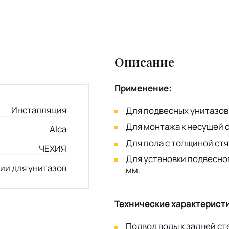
Описание
Применение:
Инсталляция
Для подвесных унитазов
Для монтажа к несущей 
Alca
Для пола с толщиной стя
ЧЕХИЯ
Для установки подвесног
ии для унитазов
мм.
Технические характеристи
Подвод воды к задней ст