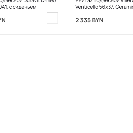
одвесной Duravit D-Neo
Унитаз подвесной Ville
A1, с сиденьем
Venticello 56х37, Cerami
4611RSR1, c сиденьем
YN
2 335 BYN