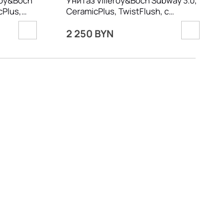
roy&Boch
Унитаз Villeroy&Boch Subway 3.0,
cPlus,
CeramicPlus, TwistFlush, с
сиденьем
2 250 BYN