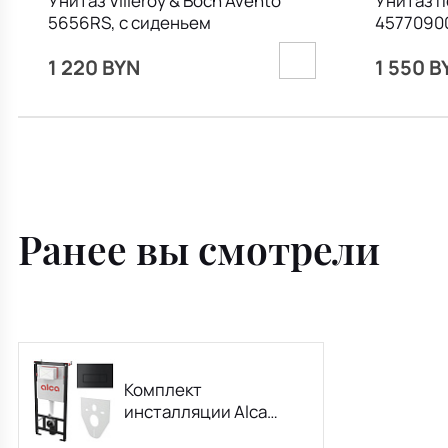
Унитаз Villeroy & Boch Avento
Унитаз п
5656RS, с сиденьем
45770900
1 220 BYN
1 550 B
Ранее вы смотрели
Комплект
инсталляции Alca
AM101/1120 + Кнопка