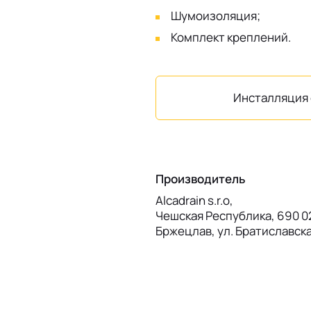
Шумоизоляция;
Комплект креплений.
Инсталляция 
Производитель
Alcadrain s.r.o,
Чешская Республика, 690 02
Бржецлав, ул. Братиславск