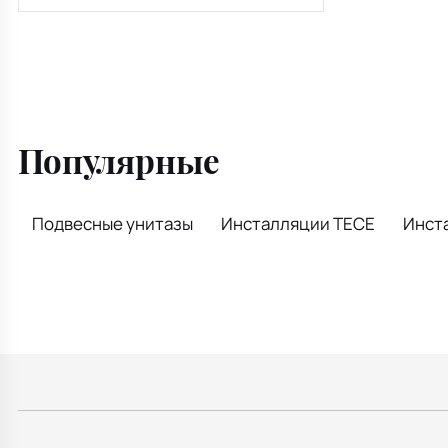
Thin M578, черная, 4в1
Популярные
Подвесные унитазы
Инсталляции TECE
Инста