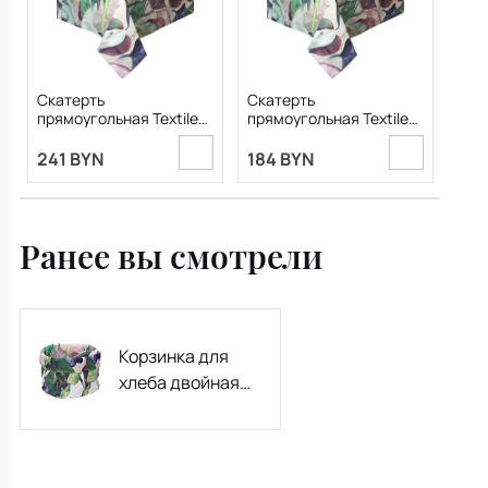
Скатерть
Скатерть
прямоугольная Textile
прямоугольная Textile
Calypso 150х300 см,
Calypso 140х240 см,
розовая
розовая
241 BYN
184 BYN
Ранее вы смотрели
Корзинка для
хлеба двойная
Textile Calypso
18х16,5 см