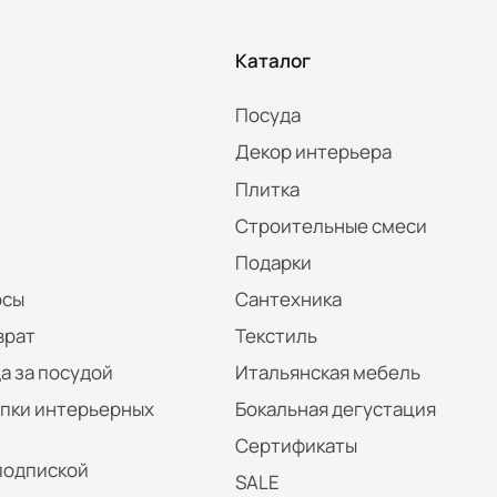
Каталог
Посуда
Декор интерьера
Плитка
Строительные смеси
Подарки
осы
Сантехника
врат
Текстиль
а за посудой
Итальянская мебель
упки интерьерных
Бокальная дегустация
Сертификаты
подпиской
SALE