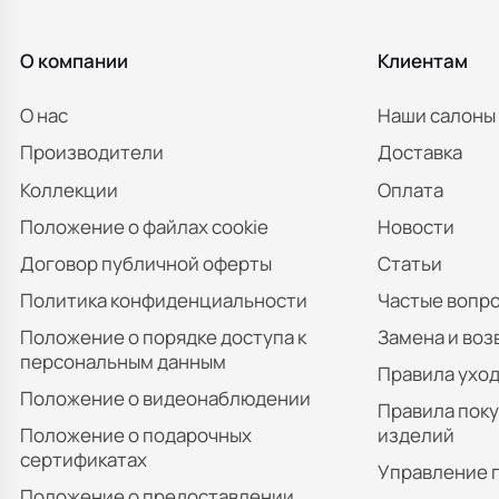
О компании
Клиентам
О нас
Наши салоны
Производители
Доставка
Коллекции
Оплата
Положение о файлах cookie
Новости
Договор публичной оферты
Статьи
Политика конфиденциальности
Частые вопр
Положение о порядке доступа к
Замена и воз
персональным данным
Правила уход
Положение о видеонаблюдении
Правила пок
Положение о подарочных
изделий
сертификатах
Управление 
Положение о предоставлении