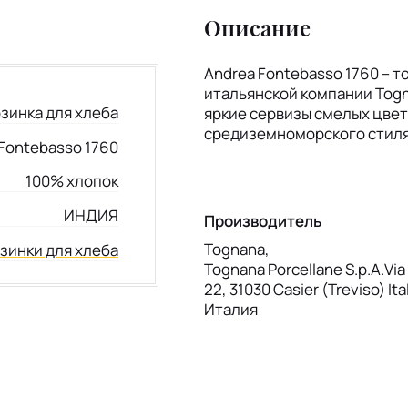
Описание
Andrea Fontebasso 1760 – т
итальянской компании Togn
зинка для хлеба
яркие сервизы смелых цвет
средиземноморского стиля
Fontebasso 1760
100% хлопок
ИНДИЯ
Производитель
Tognana,
зинки для хлеба
Tognana Porcellane S.p.A.Via 
22, 31030 Casier (Treviso) Ita
Италия