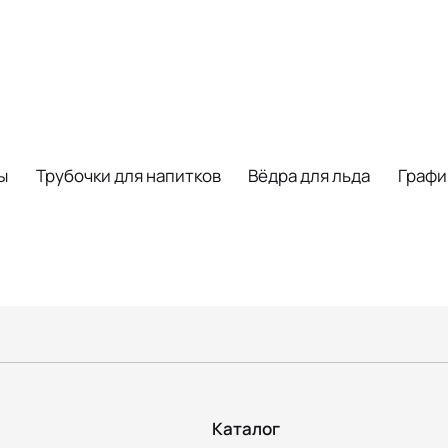
ы
Трубочки для напитков
Вёдра для льда
Граф
Каталог