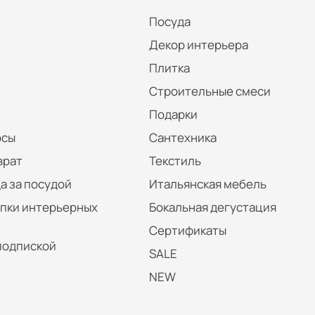
Посуда
Декор интерьера
Плитка
Строительные смеси
Подарки
осы
Сантехника
врат
Текстиль
а за посудой
Итальянская мебель
упки интерьерных
Бокальная дегустация
Сертификаты
подпиской
SALE
NEW