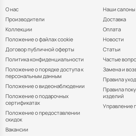
О нас
Наши салоны
Производители
Доставка
Коллекции
Оплата
Положение о файлах cookie
Новости
Договор публичной оферты
Статьи
Политика конфиденциальности
Частые вопр
Положение о порядке доступа к
Замена и воз
персональным данным
Правила уход
Положение о видеонаблюдении
Правила пок
Положение о подарочных
изделий
сертификатах
Управление 
Положение о предоставлении
скидок
Вакансии