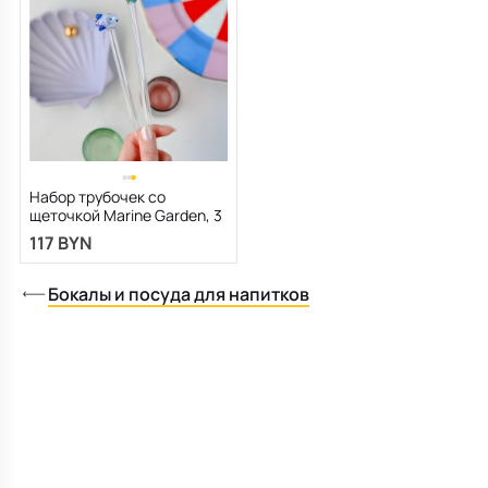
Набор трубочек со
щеточкой Marine Garden, 3
предмета, лиловый/
117 BYN
зеленый
Бокалы и посуда для напитков