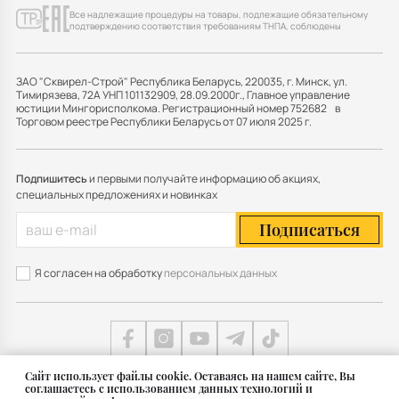
Все надлежащие процедуры на товары, подлежащие обязательному
подтверждению соответствия требованиям ТНПА, соблюдены
ЗАО "Сквирел-Строй" Республика Беларусь, 220035, г. Минск, ул.
Тимирязева, 72А УНП 101132909, 28.09.2000г., Главное управление
юстиции Мингорисполкома. Регистрационный номер 752682 в
Торговом реестре Республики Беларусь от 07 июля 2025 г.
Подпишитесь
и первыми получайте информацию об акциях,
специальных предложениях и новинках
Подписаться
Я согласен на обработку
персональных данных
Cайт использует файлы cookie. Оставаясь на нашем сайте, Вы
соглашаетесь с использованием данных технологий и
Карта сайта