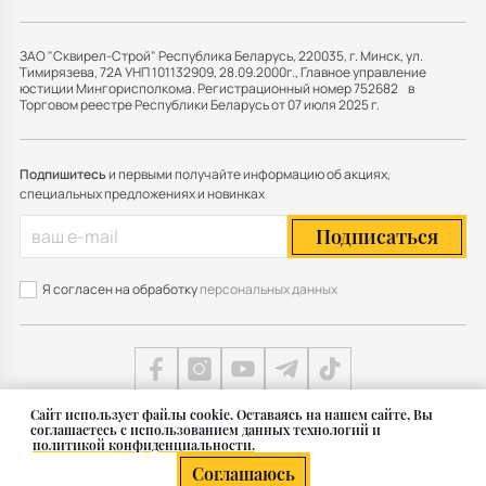
ЗАО "Сквирел-Строй" Республика Беларусь, 220035, г. Минск, ул.
Тимирязева, 72А УНП 101132909, 28.09.2000г., Главное управление
юстиции Мингорисполкома. Регистрационный номер 752682 в
Торговом реестре Республики Беларусь от 07 июля 2025 г.
Подпишитесь
и первыми получайте информацию об акциях,
специальных предложениях и новинках
Подписаться
Я согласен на обработку
персональных данных
Cайт использует файлы cookie. Оставаясь на нашем сайте, Вы
соглашаетесь с использованием данных технологий и
Карта сайта
политикой конфиденциальности.
© 2011 — 2026 Группа СКВИРЕЛ в Беларуси
Соглашаюсь
Разработка сайта — SLAM