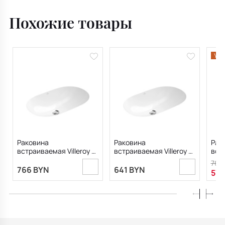
57x37, 5A766101
Похожие товары
Уце
Раковина
Раковина
Рак
встраиваемая Villeroy &
встраиваемая Villeroy &
встр
Boch O.Novo 60х35
Boch O.Novo 53х32
Boc
766
41626001
41625001
q1_
766 BYN
641 BYN
574