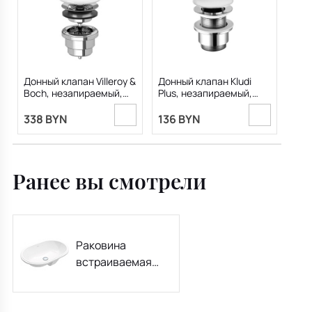
Донный клапан Villeroy &
Донный клапан Kludi
Boch, незапираемый,
Plus, незапираемый,
керамическая
1042805-00
накладка, 68350001
338 BYN
136 BYN
Ранее вы смотрели
Раковина
встраиваемая
Villeroy & Boch
Architectura