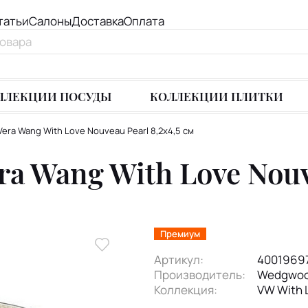
татьи
Салоны
Доставка
Оплата
ЛЛЕКЦИИ ПОСУДЫ
КОЛЛЕКЦИИ ПЛИТКИ
Vera Wang With Love Nouveau Pearl 8,2х4,5 см
a Wang With Love Nouve
Премиум
Артикул:
4001969
Производитель:
Wedgwo
Коллекция:
VW With 