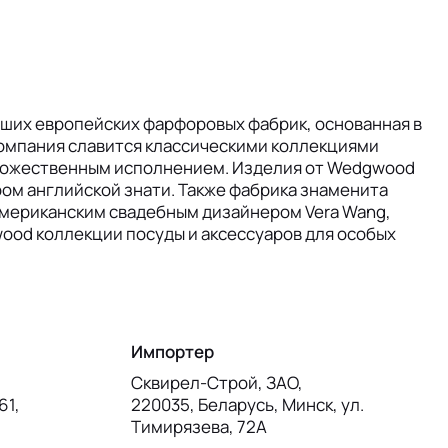
йших европейских фарфоровых фабрик, основанная в
 компания славится классическими коллекциями
дожественным исполнением. Изделия от Wedgwood
м английской знати. Также фабрика знаменита
американским свадебным дизайнером Vera Wang,
ood коллекции посуды и аксессуаров для особых
Импортер
Сквирел-Строй, ЗАО,
61,
220035, Беларусь, Минск, ул.
Тимирязева, 72А