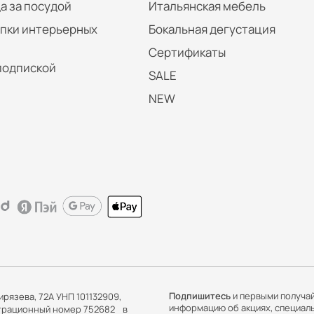
а за посудой
Итальянская мебель
упки интерьерных
Бокальная дегустация
Сертификаты
подпиской
SALE
NEW
Подпишитесь
и первыми получа
ирязева, 72А УНП 101132909,
информацию об акциях, специал
истрационный номер 752682 в