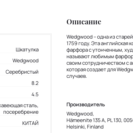
Описание
Wedgwood – одна из старе
1759 году. Эта английская
Шкатулка
фарфора с утонченным, ху
называют любимым фарфоро
Wedgwood
своим сотрудничеством с 
которая создает для Wedgw
Серебристый
случаев.
8.2
4.5
Производитель
авеющая сталь,
посеребрение
Wedgwood,
Hämeenite 135 A, PL 130, 005
КИТАЙ
Helsinki, Finland