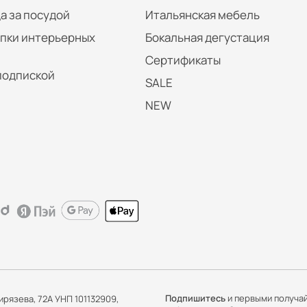
а за посудой
Итальянская мебель
упки интерьерных
Бокальная дегустация
Сертификаты
подпиской
SALE
NEW
Подпишитесь
и первыми получа
ирязева, 72А УНП 101132909,