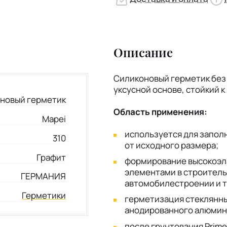
Описание
Силиконовый герметик без
уксусной основе, стойкий 
новый герметик
Область применения:
Mapei
используется для запо
310
от исходного размера;
Графит
формирование высокоэл
элементами в строитель
ГЕРМАНИЯ
автомобилестроении и т.
Герметики
герметизация стеклянны
анодированного алюмин
после грунтования Prime