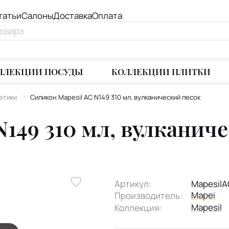
татьи
Салоны
Доставка
Оплата
ЛЛЕКЦИИ ПОСУДЫ
КОЛЛЕКЦИИ ПЛИТКИ
етики
Силикон Mapesil AC N149 310 мл, вулканический песок
N149 310 мл, вулканич
Артикул:
Mapesil
Mapei
Производитель:
Mapesil
Коллекция: