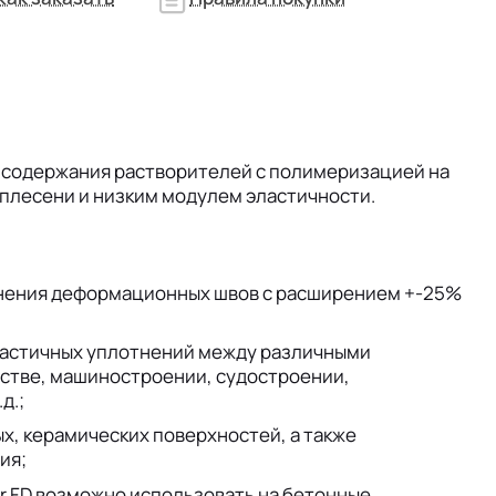
 содержания растворителей с полимеризацией на
к плесени и низким модулем эластичности.
лнения деформационных швов с расширением +-25%
астичных уплотнений между различными
стве, машиностроении, судостроении,
д.;
х, керамических поверхностей, а также
ия;
r FD возможно использовать на бетонные,