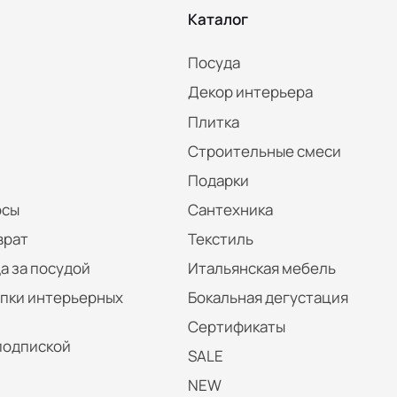
Каталог
Посуда
Декор интерьера
Плитка
Строительные смеси
Подарки
осы
Сантехника
врат
Текстиль
а за посудой
Итальянская мебель
упки интерьерных
Бокальная дегустация
Сертификаты
подпиской
SALE
NEW