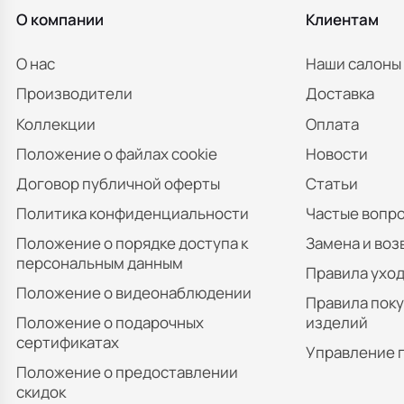
О компании
Клиентам
О нас
Наши салоны
Производители
Доставка
Коллекции
Оплата
Положение о файлах cookie
Новости
Договор публичной оферты
Статьи
Политика конфиденциальности
Частые вопр
Положение о порядке доступа к
Замена и воз
персональным данным
Правила уход
Положение о видеонаблюдении
Правила пок
Положение о подарочных
изделий
сертификатах
Управление 
Положение о предоставлении
скидок