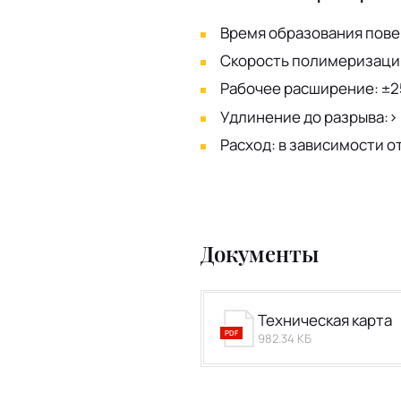
Время образования пове
Скорость полимеризации: 
Рабочее расширение: ±2
Удлинение до разрыва:>
Расход: в зависимости о
Документы
Техническая карта
PDF
982.34 КБ