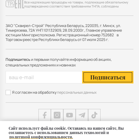
Все надлежащие процедуры на товары, подлежащие обязательному
подтверждению соответствия требованиям ТНПА, соблюдены
ЗАО "Сквирел-Строй" Республика Беларусь, 220035, г. Минск, ул.
Тимирязева, 72А УНП 101132909, 28.09.2000г., Главное управление
юстиции Мингорисполкома. Регистрационный номер 752682 в
Торговом реестре Республики Беларусь от 07 июля 2025 г.
Подпишитесь
и первыми получайте информацию об акциях,
специальных предложениях и новинках
Подписаться
Я согласен на обработку
персональных данных
Cайт использует файлы cookie. Оставаясь на нашем сайте, Вы
соглашаетесь с использованием данных технологий и
Карта сайта
политикой конфиденциальности.