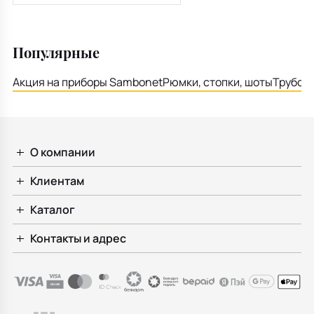
Популярные
Акция на приборы Sambonet
Рюмки, стопки, шоты
Трубочк
О компании
Клиентам
Каталог
Контакты и адрес