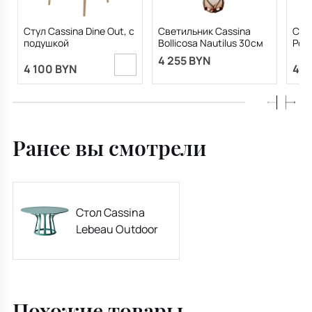
Стул Cassina Dine Out, c
Светильник Cassina
Сто
подушкой
Bollicosa Nautilus 30см
Polt
Outd
4 255 BYN
4 100 BYN
4 9
Ранее вы смотрели
Стол Cassina
Lebeau Outdoor
Похожие товары