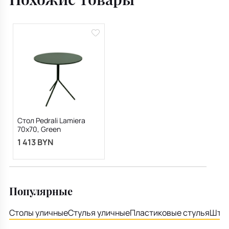
Стол Pedrali Lamiera
70х70, Green
1 413 BYN
Популярные
Столы уличные
Стулья уличные
Пластиковые стулья
Штаб