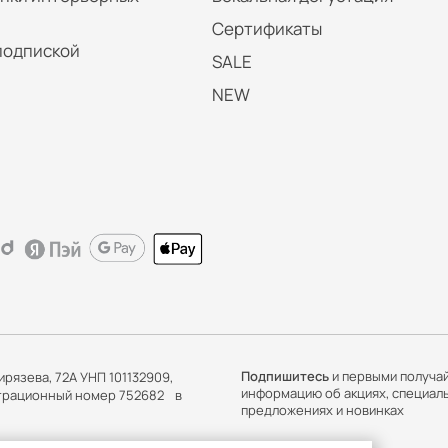
Сертификаты
подпиской
SALE
NEW
Подпишитесь
и первыми получа
ирязева, 72А УНП 101132909,
информацию об акциях, специал
истрационный номер 752682 в
предложениях и новинках