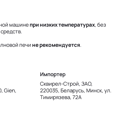
чной машине
при низких температурах
, без
 средств.
олновой печи
не рекомендуется
.
Импортер
Сквирел-Строй, ЗАО,
0, Gien,
220035, Беларусь, Минск, ул.
Тимирязева, 72А