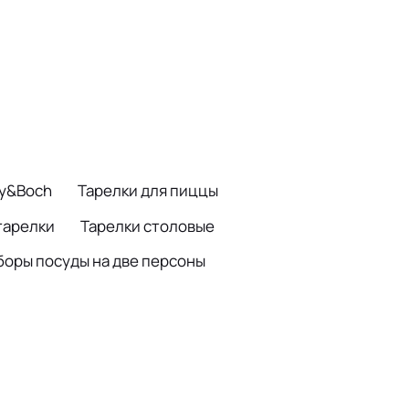
oy&Boch
Тарелки для пиццы
тарелки
Тарелки столовые
боры посуды на две персоны