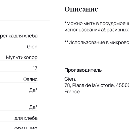
Описание
*Можно мыть в посудомое
использования абразивных
релка для хлеба
**Использование в микров
Gien
Мультиколор
17
Производитель
Gien,
Фаянс
78, Place de la Victorie, 4550
Да*
France
Да*
для хлеба
ФРАНЦИЯ