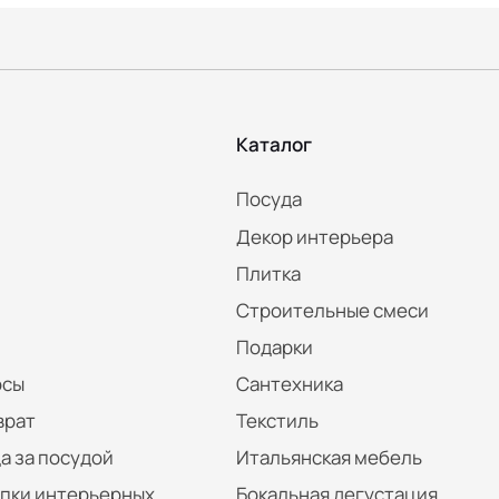
Каталог
Посуда
Декор интерьера
Плитка
Строительные смеси
Подарки
осы
Сантехника
врат
Текстиль
а за посудой
Итальянская мебель
упки интерьерных
Бокальная дегустация