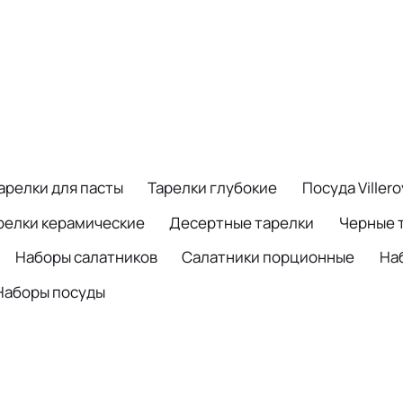
арелки для пасты
Тарелки глубокие
Посуда Viller
релки керамические
Десертные тарелки
Черные 
Наборы салатников
Салатники порционные
На
Наборы посуды