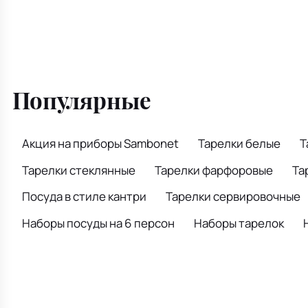
Популярные
Акция на приборы Sambonet
Тарелки белые
Т
Тарелки стеклянные
Тарелки фарфоровые
Та
Посуда в стиле кантри
Тарелки сервировочные
Наборы посуды на 6 персон
Наборы тарелок