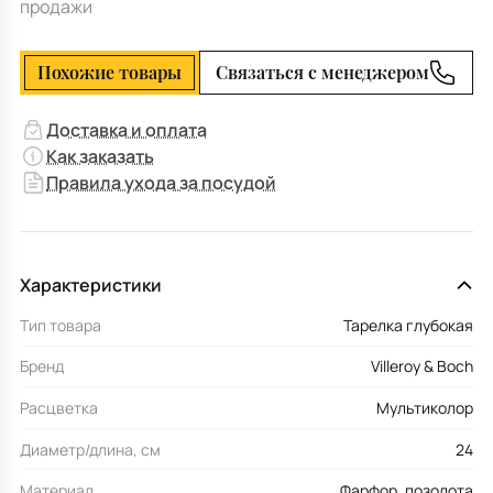
продажи
Похожие товары
Связаться с менеджером
Доставка и оплата
Как заказать
Правила ухода за посудой
Характеристики
Тип товара
Тарелка глубокая
Бренд
Villeroy & Boch
Расцветка
Мультиколор
Диаметр/длина, см
24
Материал
Фарфор, позолота