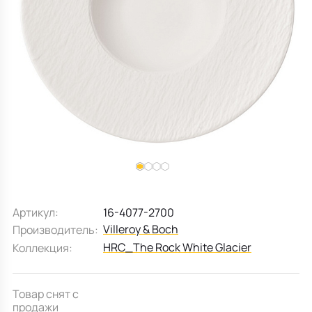
Все для кухни
Пепельницы
Душевая зона
Чехлы на подушку
Мебель для хранения
Детская посуда
Декоративные блюда
Мебель для ванной
Подушки-вкладыши
Декор дома
Аксессуары для ванной
Терраса и балкон
Полотенцесушители, Радиаторы
Артикул:
16-4077-2700
Villeroy & Boch
Производитель:
HRC_The Rock White Glacier
Коллекция:
Товар снят с
продажи