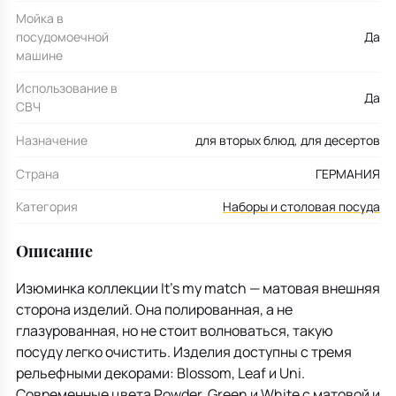
Мойка в
посудомоечной
Да
машине
Использование в
Да
СВЧ
Назначение
для вторых блюд, для десертов
Страна
ГЕРМАНИЯ
Категория
Наборы и столовая посуда
Описание
Изюминка коллекции It's my match — матовая внешняя
сторона изделий. Она полированная, а не
глазурованная, но не стоит волноваться, такую
посуду легко очистить. Изделия доступны с тремя
рельефными декорами: Blossom, Leaf и Uni.
Современные цвета Powder, Green и White с матовой и