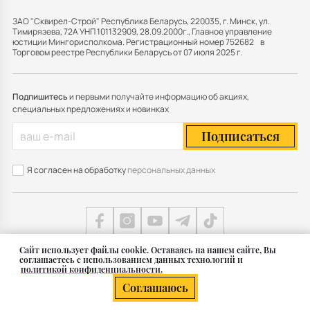
ЗАО "Сквирел-Строй" Республика Беларусь, 220035, г. Минск, ул.
Тимирязева, 72А УНП 101132909, 28.09.2000г., Главное управление
юстиции Мингорисполкома. Регистрационный номер 752682 в
Торговом реестре Республики Беларусь от 07 июля 2025 г.
Подпишитесь
и первыми получайте информацию об акциях,
специальных предложениях и новинках
Подписаться
Я согласен на обработку
персональных данных
Cайт использует файлы cookie. Оставаясь на нашем сайте, Вы
соглашаетесь с использованием данных технологий и
Карта сайта
политикой конфиденциальности.
© 2011 — 2026 Группа СКВИРЕЛ в Беларуси
Соглашаюсь
Разработка сайта — SLAM