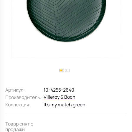
Все для кухни
Пепельницы
Душевая зона
Чехлы на подушку
Мебель для хранения
Детская посуда
Декоративные блюда
Мебель для ванной
Подушки-вкладыши
Декор дома
Аксессуары для ванной
Терраса и балкон
Полотенцесушители, Радиаторы
Артикул:
10-4255-2640
Villeroy & Boch
Производитель:
Коллекция:
It's my match green
Товар снят с
продажи