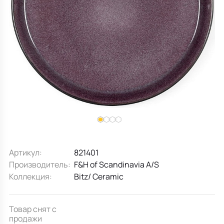
Все для кухни
Пепельницы
Душевая зона
Чехлы на подушку
Мебель для хранения
Детская посуда
Декоративные блюда
Мебель для ванной
Подушки-вкладыши
Декор дома
Аксессуары для ванной
Терраса и балкон
Полотенцесушители, Радиаторы
Артикул:
821401
Производитель:
F&H of Scandinavia A/S
Коллекция:
Bitz/ Ceramic
Товар снят с
продажи