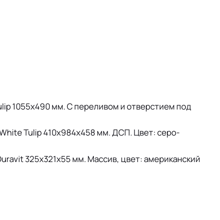
Tulip 1055х490 мм. С переливом и отверстием под
White Tulip 410х984х458 мм. ДСП. Цвет: серо-
ravit 325х321х55 мм. Массив, цвет: американский