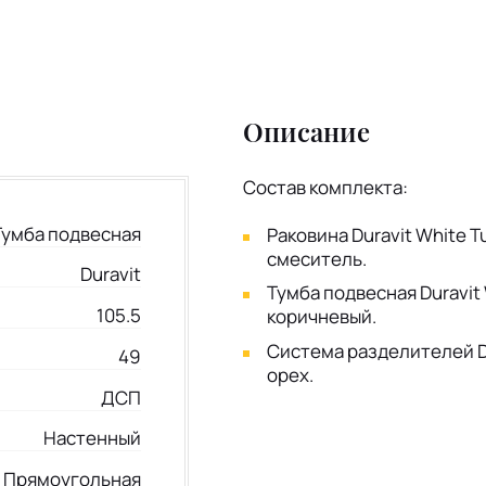
Описание
Состав комплекта:
Тумба подвесная
Раковина Duravit White 
смеситель.
Duravit
Тумба подвесная Duravit 
105.5
коричневый.
Система разделителей Du
49
орех.
ДСП
Настенный
Прямоугольная