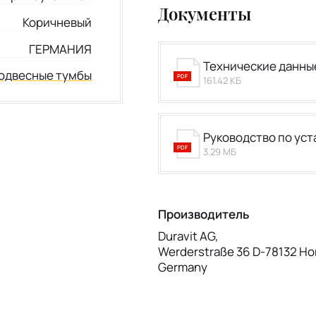
Документы
Коричневый
ГЕРМАНИЯ
Технические данны
одвесные тумбы
PDF
161.42 КБ
Руководство по уст
PDF
3.29 МБ
Производитель
Duravit AG,
Werderstraße 36 D-78132 Ho
Germany