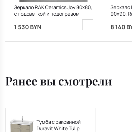
Зеркало RAK Ceramics Joy 80х80,
Зеркало D
с подсветкой и подогревом
90х90, Ra
диммер
1 530 BYN
8 140 B
Ранее вы смотрели
Тумба с раковиной
Duravit White Tulip