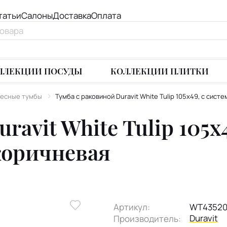
татьи
Салоны
Доставка
Оплата
ЛЛЕКЦИИ ПОСУДЫ
КОЛЛЕКЦИИ ПЛИТКИ
есные тумбы
Тумба с раковиной Duravit White Tulip 105х49, с сис
ravit White Tulip 105х
коричневая
Артикул:
WT43520
Duravit
Производитель: