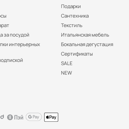
Подарки
осы
Сантехника
врат
Текстиль
а за посудой
Итальянская мебель
упки интерьерных
Бокальная дегустация
Сертификаты
подпиской
SALE
NEW