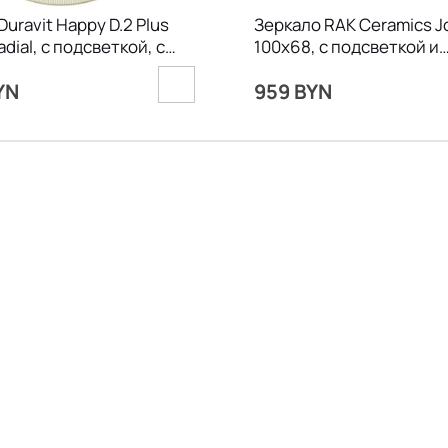
uravit Happy D.2 Plus
Зеркало RAK Ceramics J
dial, с подсветкой, с
100х68, с подсветкой и
ом
подогревом
YN
959 BYN