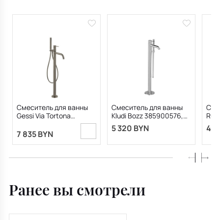
Смеситель для ванны
Смеситель для ванны
Сме
Gessi Via Tortona
Kludi Bozz 385900576,
Rubi
24943.149, напольный,
напольный, хром
EMT
5 320 BYN
4 1
никель матовый
7 835 BYN
Ранее вы смотрели