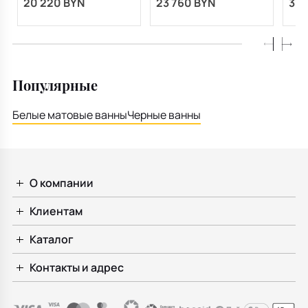
20 220 BYN
23 760 BYN
31 
Kerr
бел
Популярные
Белые матовые ванны
Черные ванны
О компании
Клиентам
Каталог
Контакты и адрес