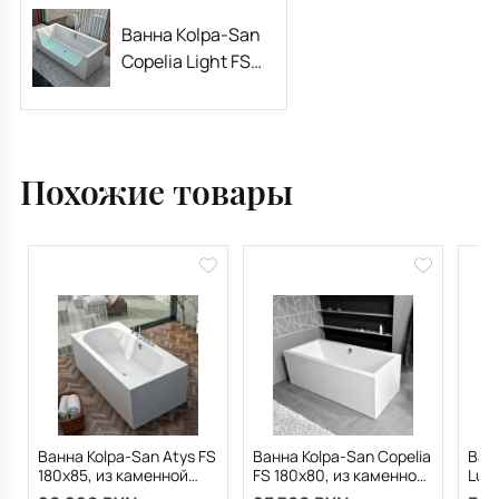
Ванна Kolpa-San
Copelia Light FS
180x80, из
каменной массы
Kerrock, с
акриловым
Похожие товары
стеклом, белая
Ванна Kolpa-San Atys FS
Ванна Kolpa-San Copelia
Ванн
180x85, из каменной
FS 180x80, из каменной
Lux 
массы Kerrock, белая
массы Kerrock, белая
кам