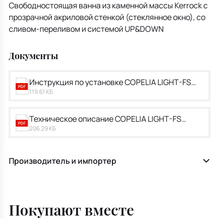
Свободностоящая ванна из каменной массы Kerrock с
прозрачной акриловой стенкой (стеклянное окно), со
сливом-переливом и системой UP&DOWN
Документы
Инструкция по установке COPELIA LIGHT-FS
PDF
119.61 КБ
180x80.pdf
Техническое описание COPELIA LIGHT-FS
PDF
206.29 КБ
180x80.pdf
Производитель и импортер
Покупают вместе