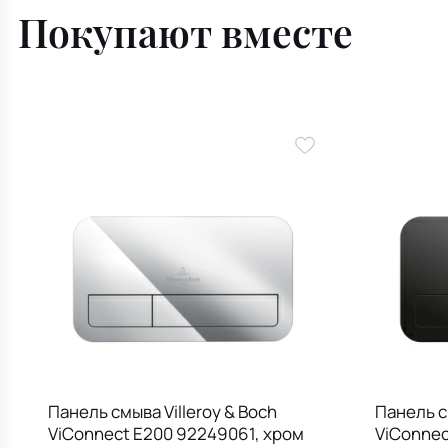
Покупают вместе
Панель смыва Villeroy & Boch
Панель с
ViConnect E200 92249061, хром
ViConnec