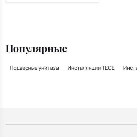
92099600, для
унитаза
Популярные
Подвесные унитазы
Инсталляции TECE
Инста