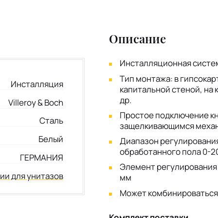
Описание
Инсталляционная систем
Тип монтажа: в гипсокар
Инсталляция
капитальной стеной, на 
др.
Villeroy & Boch
Простое подключение кн
Сталь
защелкивающимся меха
Белый
Диапазон регулирования
обработанного пола 0-2
ГЕРМАНИЯ
Элемент регулирования 
ии для унитазов
мм
Может комбинироваться 
Комплект поставки