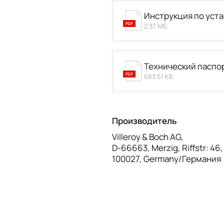
Инструкция по уст
PDF
2.37 МБ
Технический паспо
PDF
683.51 КБ
Производитель
Villeroy & Boch AG,
D-66663, Merzig, Riffstr: 46
100027, Germany/Германия