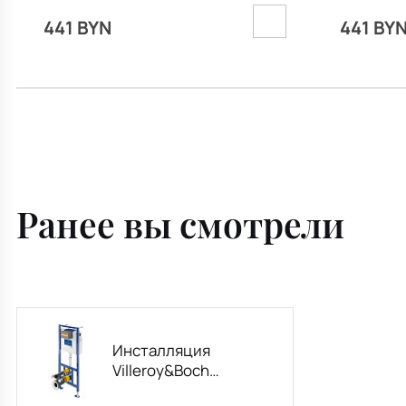
матовая
441 BYN
441 BY
Ранее вы смотрели
Инсталляция
Villeroy&Boch
ViConnect Pro S