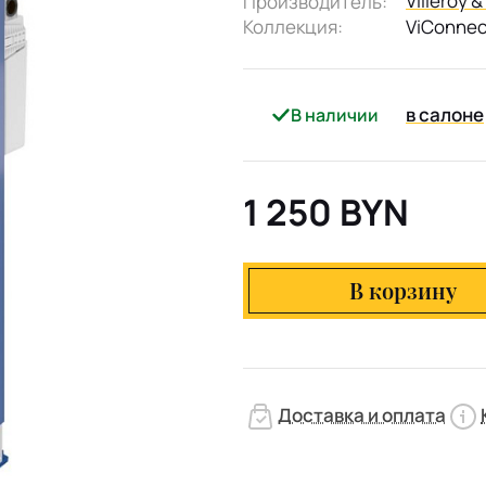
Villeroy 
Производитель:
Коллекция:
ViConnec
в салоне
В наличии
1 250 BYN
В корзину
Доставка и оплата