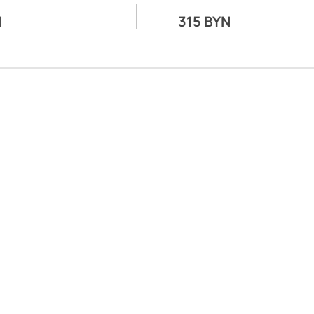
белая
N
315 BYN