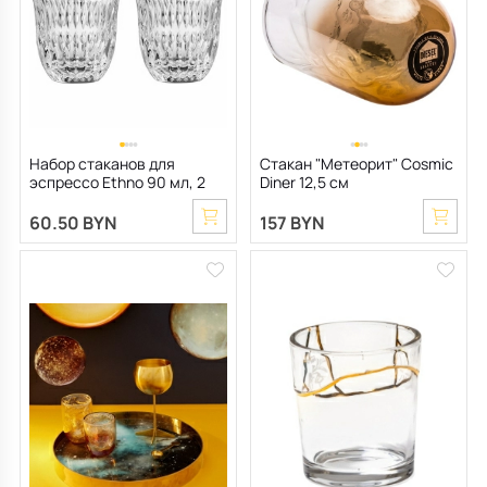
Пепельницы
Душевая зона
Чехлы на подушку
Мебель для хранения
Декоративные блюда
Мебель для ванной
Подушки-вкладыши
Декор дома
Аксессуары для ванной
Терраса и балкон
Набор стаканов для
Стакан "Метеорит" Cosmic
эспрессо Ethno 90 мл, 2
Diner 12,5 см
Полотенцесушители, Радиаторы
шт
60.50 BYN
157 BYN