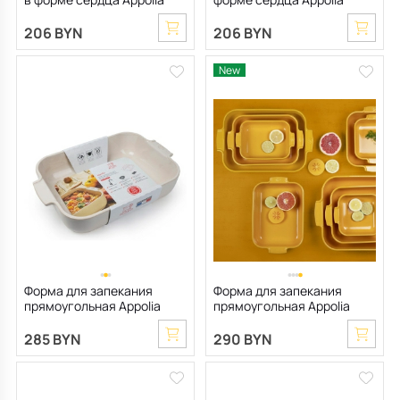
13,2х13,4 см, 2 шт
25,8х25 см
206 BYN
206 BYN
New
Форма для запекания
Форма для запекания
прямоугольная Appolia
прямоугольная Appolia
22х36 см, цвет экрю
22х36 см, шафрановая
285 BYN
290 BYN