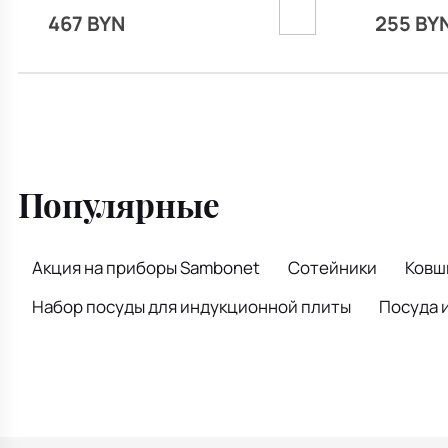
467 BYN
255 BY
Популярные
Акция на приборы Sambonet
Сотейники
Ковш
Набор посуды для индукционной плиты
Посуда 