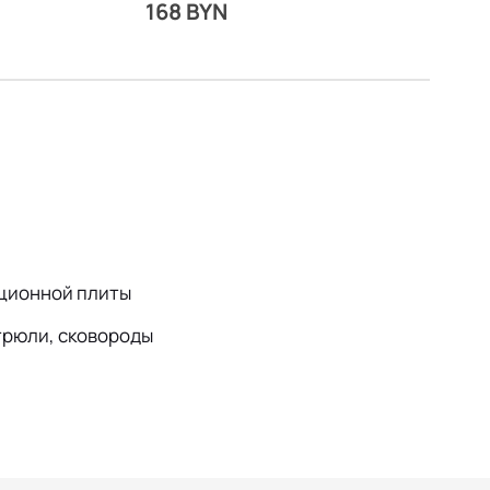
168 BYN
кционной плиты
трюли, сковороды