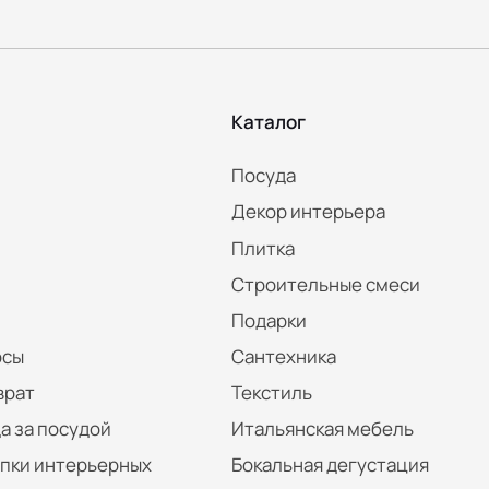
Каталог
Посуда
Декор интерьера
Плитка
Строительные смеси
Подарки
осы
Сантехника
врат
Текстиль
а за посудой
Итальянская мебель
упки интерьерных
Бокальная дегустация