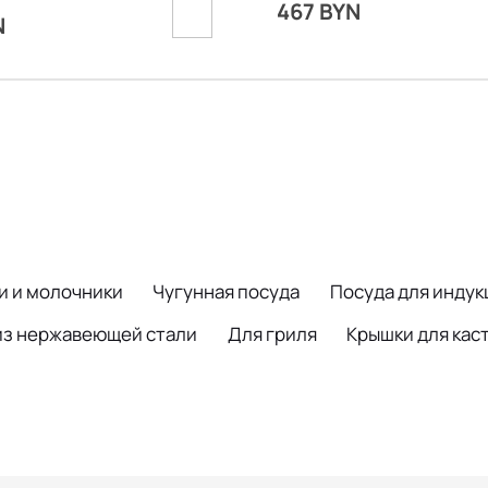
467 BYN
N
и и молочники
Чугунная посуда
Посуда для инду
из нержавеющей стали
Для гриля
Крышки для кас