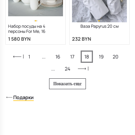
Набор посуды на 4
Ваза Papyrus 20 см
персоны For Me, 16
предметов
1 580 BYN
232 BYN
1
...
16
17
18
19
20
...
24
Показать еще
Подарки