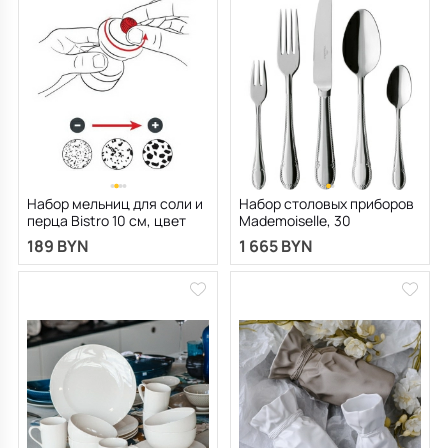
Набор мельниц для соли и
Набор столовых приборов
перца Bistro 10 см, цвет
Mademoiselle, 30
шоколад/бежевый
предметов
189 BYN
1 665 BYN