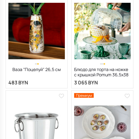
Ваза "Поцелуй" 26,5 см
Блюдо для торта на ножке
с крышкой Pomum 36,5х38
см
483 BYN
3 065 BYN
Премиум