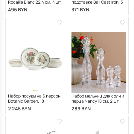
Rocaille Blanc 22,4 см, 4 шт
подставке Bali Cast Iron, 5
предметов
496 BYN
371 BYN
Набор посуды на 6 персон
Набор мельниц для соли и
Botanic Garden, 18
перца Nancy 18 см, 2 шт
предметов
2 245 BYN
289 BYN