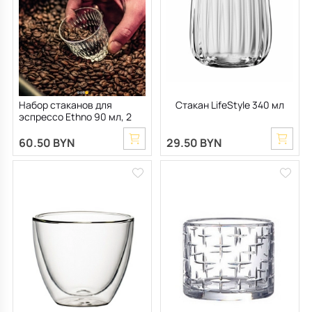
Все для кухни
Пепельницы
Душевая зона
Чехлы на подушку
Мебель для хранения
Детская посуда
Декоративные блюда
Мебель для ванной
Подушки-вкладыши
Декор дома
Аксессуары для ванной
Терраса и балкон
Набор стаканов для
Стакан LifeStyle 340 мл
эспрессо Ethno 90 мл, 2
Полотенцесушители, Радиаторы
шт
60.50 BYN
29.50 BYN