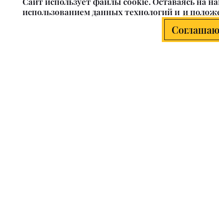
Cайт использует файлы cookie. Оставаясь на на
использованием данных технологий и
и положе
Соглашаю
О компании
Клиентам
О нас
Наши салоны
Производители
Доставка
Коллекции
Оплата
Положение о файлах cookie
Новости
Договор публичной оферты
Статьи