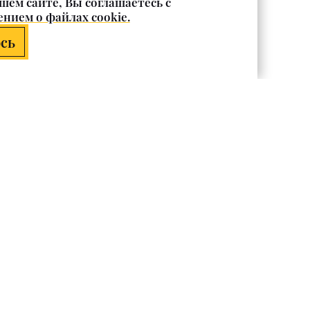
шем сайте, Вы соглашаетесь с
нием о файлах cookie.
сь
Каталог
Посуда
Декор интерьера
Плитка
Строительные смеси
Подарки