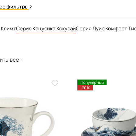
се фильтры
 Климт
Серия Кацусика Хокусай
Серия Луис Комфорт Ти
ить все
Популярный
-20%