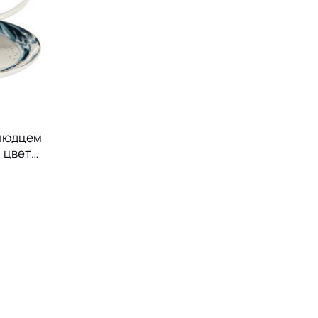
блюдцем
, цвет