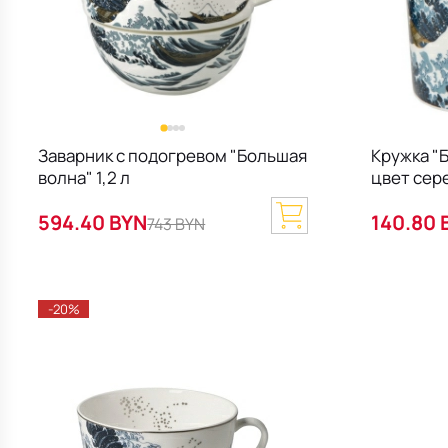
Заварник с подогревом "Большая
Кружка "
волна" 1,2 л
цвет сер
594.40 BYN
140.80 
743 BYN
-20%