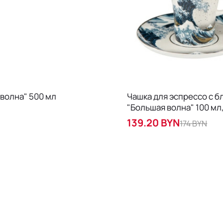
 волна" 500 мл
Чашка для эспрессо с 
"Большая волна" 100 мл
серебристый
139.20 BYN
174 BYN