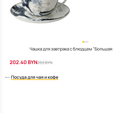
Чашка для завтрака с блюдцем "Большая
202.40 BYN
253 BYN
Посуда для чая и кофе