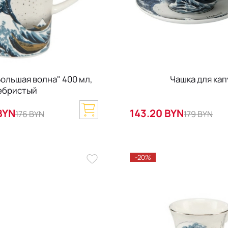
Большая волна" 400 мл,
Чашка для кап
ебристый
BYN
143.20 BYN
176 BYN
179 BYN
-20%