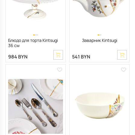
Блюдо для торта Kintsugi
Заварник Kintsugi
36 см
984 BYN
541 BYN