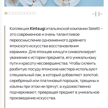
Все для кухни
Пепельницы
Душевая зона
Чехлы на подушку
Мебель для хранения
Детская посуда
Декоративные блюда
Мебель для ванной
Подушки-вкладыши
Декор дома
Аксессуары для ванной
Терраса и балкон
Коллекция
Kintsugi
итальянской компании Seletti –
это современное и очень талантливое
переосмысление одноименного древнего
Полотенцесушители, Радиаторы
японского искусства восстановления
керамики. Для японцев кинцуги символизирует
уважение к истории предмета, его уникальному
пути и красоту несовершенства. Чтобы склеить
разбитую посуду японские мастера используют
специальный лак, в который добавляют золотой,
серебряный или платиновый порошок, трещины и
изъяны при этом не прячут, а художественно
подчеркивают, превращая предмет в уникальное
произведение искусства.