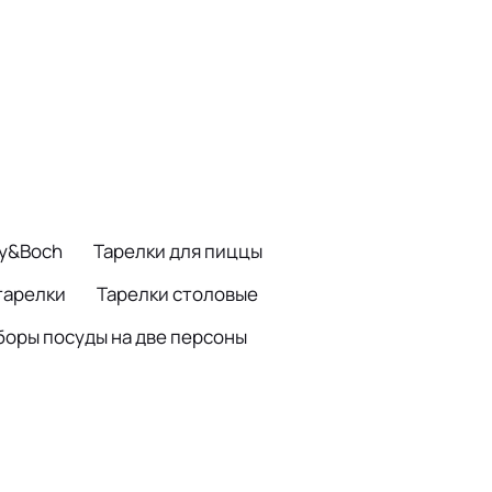
oy&Boch
Тарелки для пиццы
тарелки
Тарелки столовые
боры посуды на две персоны