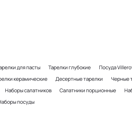
арелки для пасты
Тарелки глубокие
Посуда Viller
релки керамические
Десертные тарелки
Черные 
Наборы салатников
Салатники порционные
На
Наборы посуды