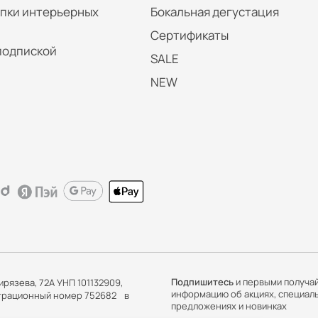
упки интерьерных
Бокальная дегустация
Сертификаты
подпиской
SALE
NEW
Подпишитесь
и первыми получа
ирязева, 72А УНП 101132909,
информацию об акциях, специал
истрационный номер 752682 в
предложениях и новинках