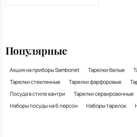
Популярные
Акция на приборы Sambonet
Тарелки белые
Т
Тарелки стеклянные
Тарелки фарфоровые
Та
Посуда в стиле кантри
Тарелки сервировочные
Наборы посуды на 6 персон
Наборы тарелок