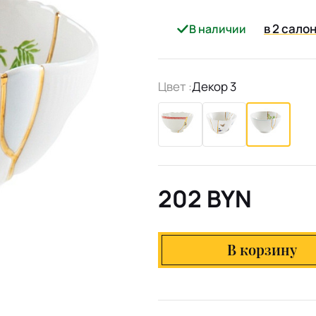
в 2 сало
В наличии
Цвет :
Декор 3
202 BYN
В корзину