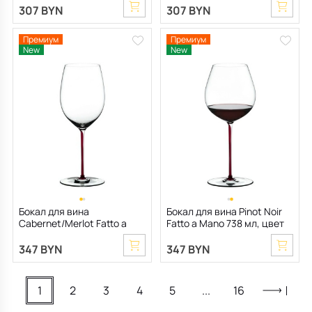
307 BYN
307 BYN
Премиум
Премиум
New
New
Бокал для вина
Бокал для вина Pinot Noir
Cabernet/Merlot Fatto a
Fatto a Mano 738 мл, цвет
Mano 709 мл , цвет Dragon
Dragon Red
Red
347 BYN
347 BYN
1
2
3
4
5
...
16