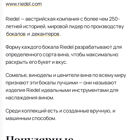
Все для кухни
Пепельницы
Душевая зона
Чехлы на подушку
Мебель для хранения
www.riedel.com
Riedel — австрийская компания с более чем 250-
Детская посуда
Декоративные блюда
Мебель для ванной
Подушки-вкладыши
Декор дома
летней историей, мировой лидер по производству
бокалов
и
декантеров
.
Аксессуары для ванной
Терраса и балкон
Форму каждого бокала Riedel разрабатывают для
Полотенцесушители, Радиаторы
определенного сорта вина, чтобы максимально
раскрыть его букет и вкус.
Сомелье, виноделы и ценители вина по всему миру
признают эти бокалы лучшими — они называют
изделия Riedel идеальными инструментами для
наслаждения вином.
Среди коллекций есть и созданные вручную, и
машинным способом.
Популярные