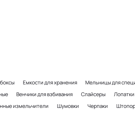
-боксы
Емкости для хранения
Мельницы для спец
ные
Венчики для взбивания
Слайсеры
Лопатки
онные измельчители
Шумовки
Черпаки
Штопо