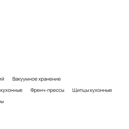
ий
Вакуумное хранение
 кухонные
Френч-прессы
Щипцы кухонные
ры