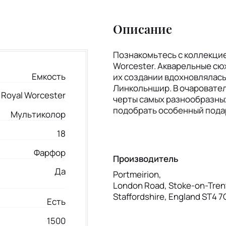
Описание
Познакомьтесь с коллекцие
Worcester. Акварельные сю
Емкость
их создании вдохновлялась
Линкольншир. В очаровате
Royal Worcester
черты самых разнообразных
подобрать особенный подар
Мультиколор
18
Фарфор
Производитель
Да
Portmeirion,
London Road, Stoke-on-Tren
Staffordshire, England ST4 
Есть
1500