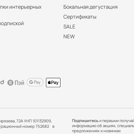
упки интерьерных
Бокальная дегустация
Сертификаты
подпиской
SALE
NEW
Подпишитесь
и первыми получа
ирязева, 72А УНП 101132909,
информацию об акциях, специал
истрационный номер 752682 в
предложениях и новинках