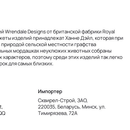
й Wrendale Designs от британской фабрики Royal
жеты изделий принадлежат Ханне Дэйл, которая при
 природой сельской местности графства
льных мордашках неуклюжих животных собраны
 характеров, поэтому среди этих изделий так легко
ок для самых близких.
Импортер
Сквирел-Строй, ЗАО,
t,
220035, Беларусь, Минск, ул.
7QQ
Тимирязева, 72А