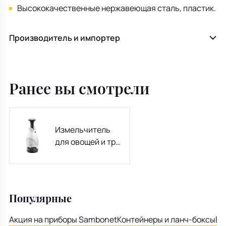
Высококачественные нержавеющая сталь, пластик.
Производитель и импортер
Ранее вы смотрели
Измельчитель
для овощей и трав
Trittore 21,7 см
Популярные
Акция на приборы Sambonet
Контейнеры и ланч-боксы
Ем