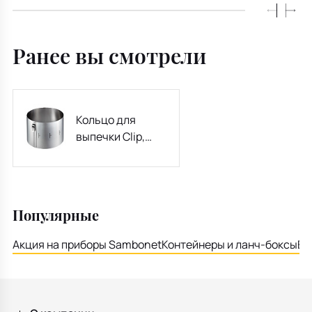
Ранее вы смотрели
Кольцо для
выпечки Clip,
диаметр 16-30 см
Популярные
Акция на приборы Sambonet
Контейнеры и ланч-боксы
Ем