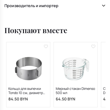
Производитель и импортер
Покупают вместе
Кольцо для выпечки
Мерный стакан Dimenso
Сеп
Tondo 10 см, диаметр
500 мл
Divi
16-32 см
84.50 BYN
64.50 BYN
41.