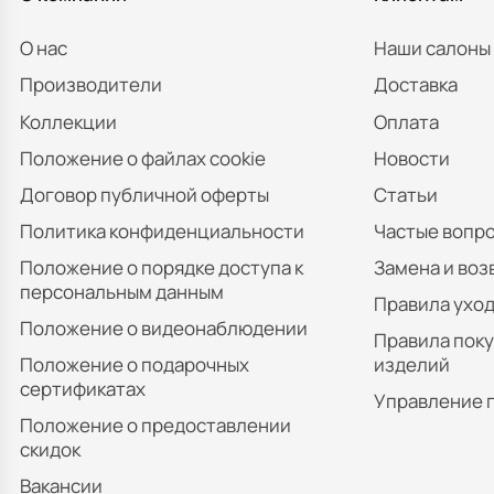
О нас
Наши салоны
Производители
Доставка
Коллекции
Оплата
Положение о файлах cookie
Новости
Договор публичной оферты
Статьи
Политика конфиденциальности
Частые вопр
Положение о порядке доступа к
Замена и воз
персональным данным
Правила уход
Положение о видеонаблюдении
Правила пок
Положение о подарочных
изделий
сертификатах
Управление 
Положение о предоставлении
скидок
Вакансии