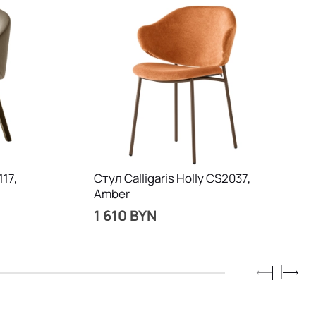
17,
Стул Calligaris Holly CS2037,
Amber
1 610 BYN