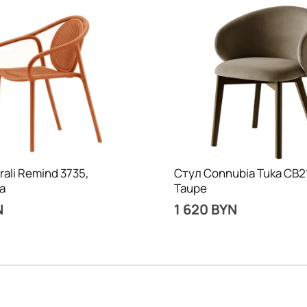
ali Remind 3735,
Стул Connubia Tuka CB21
a
Taupe
N
1 620 BYN