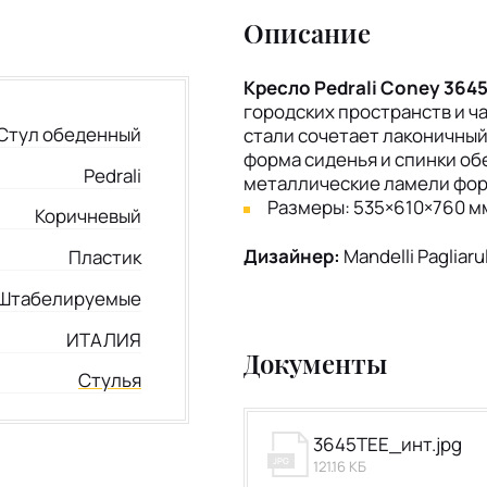
Описание
Кресло Pedrali Coney 364
городских пространств и ч
Стул обеденный
стали сочетает лаконичны
форма сиденья и спинки об
Pedrali
металлические ламели фо
Размеры: 535×610×760 м
Коричневый
Дизайнер:
Mandelli Pagliaru
Пластик
Штабелируемые
ИТАЛИЯ
Документы
Стулья
3645TEE_инт.jpg
JPG
121.16 КБ