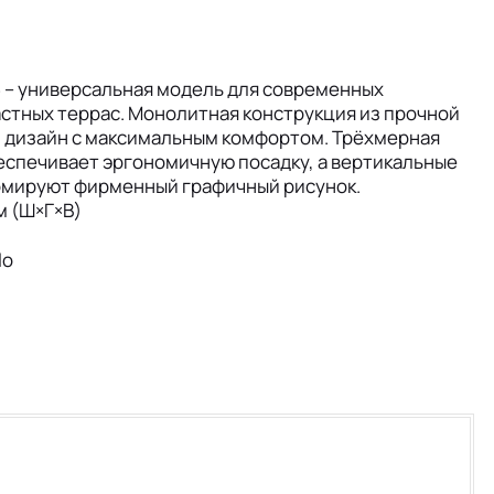
5
– универсальная модель для современных
астных террас. Монолитная конструкция из прочной
й дизайн с максимальным комфортом. Трёхмерная
еспечивает эргономичную посадку, а вертикальные
рмируют фирменный графичный рисунок.
м (Ш×Г×В)
lo