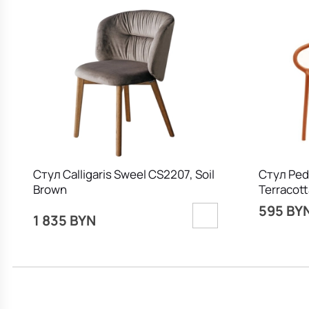
Стул Calligaris Sweel CS2207, Soil
Стул Pedr
Brown
Terracott
595 BY
1 835 BYN