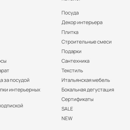
Посуда
Декор интерьера
Плитка
Строительные смеси
Подарки
осы
Сантехника
врат
Текстиль
а за посудой
Итальянская мебель
упки интерьерных
Бокальная дегустация
Сертификаты
подпиской
SALE
NEW