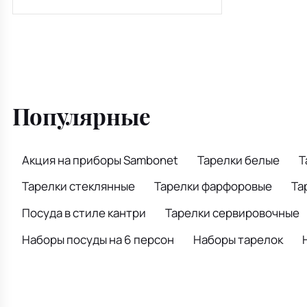
Популярные
Акция на приборы Sambonet
Тарелки белые
Т
Тарелки стеклянные
Тарелки фарфоровые
Та
Посуда в стиле кантри
Тарелки сервировочные
Наборы посуды на 6 персон
Наборы тарелок