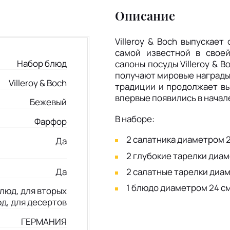
Описание
Villeroy & Boch выпускает
самой известной в свое
Набор блюд
салоны посуды Villeroy & B
получают мировые награды в
Villeroy & Boch
традиции и продолжает вы
впервые появились в начал
Бежевый
В наборе:
Фарфор
2 салатника диаметром 2
Да
2 глубокие тарелки диа
Да
2 салатные тарелки диа
1 блюдо диаметром 24 с
люд, для вторых
д, для десертов
ГЕРМАНИЯ