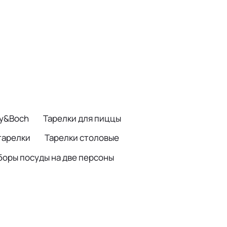
oy&Boch
Тарелки для пиццы
тарелки
Тарелки столовые
боры посуды на две персоны