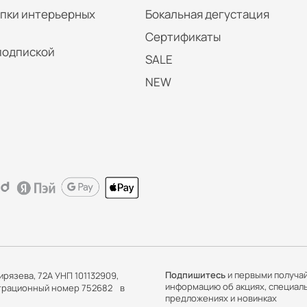
упки интерьерных
Бокальная дегустация
Сертификаты
подпиской
SALE
NEW
Подпишитесь
и первыми получа
ирязева, 72А УНП 101132909,
информацию об акциях, специал
истрационный номер 752682 в
предложениях и новинках