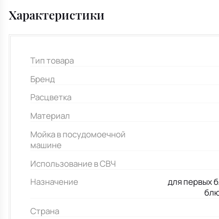
Характеристики
Тип товара
Бренд
Расцветка
Материал
Мойка в посудомоечной
машине
Использование в СВЧ
Назначение
для первых б
блю
Страна