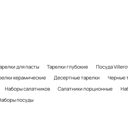
арелки для пасты
Тарелки глубокие
Посуда Viller
релки керамические
Десертные тарелки
Черные 
Наборы салатников
Салатники порционные
На
Наборы посуды