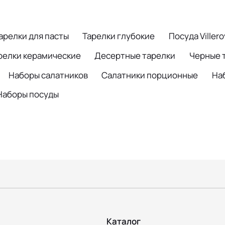
арелки для пасты
Тарелки глубокие
Посуда Viller
релки керамические
Десертные тарелки
Черные 
Наборы салатников
Салатники порционные
На
Наборы посуды
Каталог