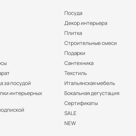
Посуда
Декор интерьера
Плитка
Строительные смеси
Подарки
осы
Сантехника
врат
Текстиль
а за посудой
Итальянская мебель
упки интерьерных
Бокальная дегустация
Сертификаты
подпиской
SALE
NEW