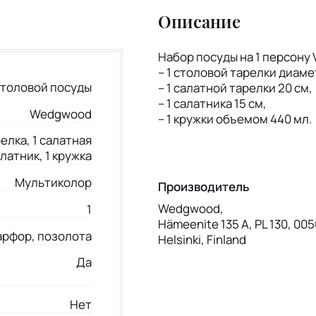
Описание
Набор посуды на 1 персону V
– 1 столовой тарелки диаме
столовой посуды
– 1 салатной тарелки 20 см,
– 1 салатника 15 см,
Wedgwood
– 1 кружки объемом 440 мл.
елка, 1 салатная
алатник, 1 кружка
Мультиколор
Производитель
Wedgwood,
1
Hämeenite 135 A, PL 130, 005
арфор, позолота
Helsinki, Finland
Да
Нет