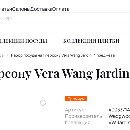
татьи
Салоны
Доставка
Оплата
ЛЛЕКЦИИ ПОСУДЫ
КОЛЛЕКЦИИ ПЛИТКИ
да
Набор посуды на 1 персону Vera Wang Jardin, 4 предмета
рсону Vera Wang Jardin
Премиум
Артикул:
40033714
Производитель:
Wedgwo
Коллекция:
VW Jardi