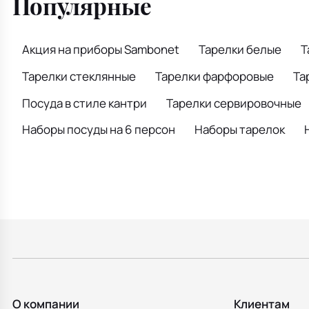
Популярные
Акция на приборы Sambonet
Тарелки белые
Т
Тарелки стеклянные
Тарелки фарфоровые
Та
Посуда в стиле кантри
Тарелки сервировочные
Наборы посуды на 6 персон
Наборы тарелок
О компании
Клиентам