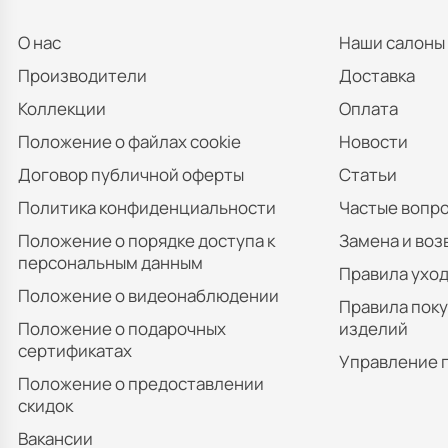
О нас
Наши салоны
Производители
Доставка
Коллекции
Оплата
Положение о файлах cookie
Новости
Договор публичной оферты
Статьи
Политика конфиденциальности
Частые вопр
Положение о порядке доступа к
Замена и воз
персональным данным
Правила уход
Положение о видеонаблюдении
Правила пок
Положение о подарочных
изделий
сертификатах
Управление 
Положение о предоставлении
скидок
Вакансии