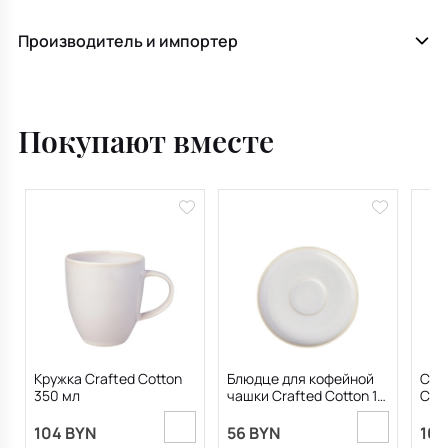
Производитель и импортер
Покупают вместе
Кружка Crafted Cotton
Блюдце для кофейной
Сал
350 мл
чашки Crafted Cotton 15
Cott
см
104 BYN
56 BYN
108