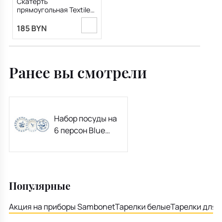
Скатерть
прямоугольная Textile
Chambray Blue 150х350
см
185 BYN
Ранее вы смотрели
Набор посуды на
6 персон Blue
Loira, 18
предметов
Популярные
Акция на приборы Sambonet
Тарелки белые
Тарелки для 