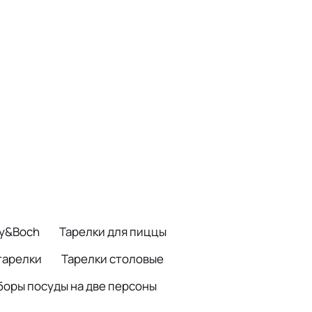
oy&Boch
Тарелки для пиццы
тарелки
Тарелки столовые
боры посуды на две персоны