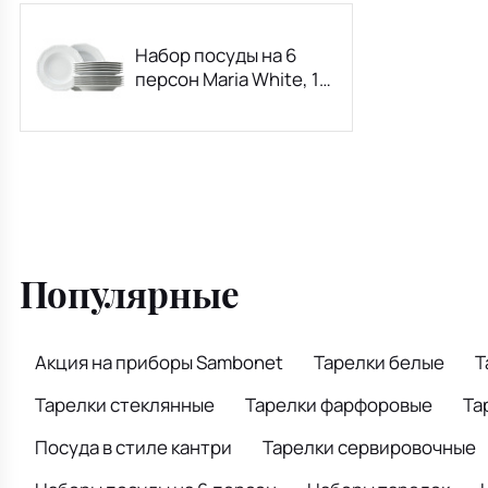
Набор посуды на 6
персон Maria White, 12
предметов
Популярные
Акция на приборы Sambonet
Тарелки белые
Т
Тарелки стеклянные
Тарелки фарфоровые
Та
Посуда в стиле кантри
Тарелки сервировочные