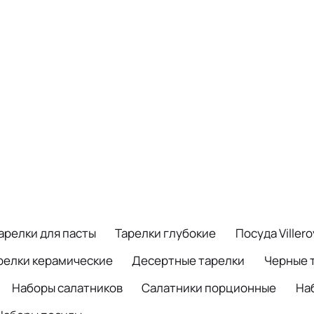
арелки для пасты
Тарелки глубокие
Посуда Viller
релки керамические
Десертные тарелки
Черные 
Наборы салатников
Салатники порционные
На