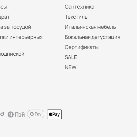
осы
Сантехника
врат
Текстиль
а за посудой
Итальянская мебель
упки интерьерных
Бокальная дегустация
Сертификаты
подпиской
SALE
NEW