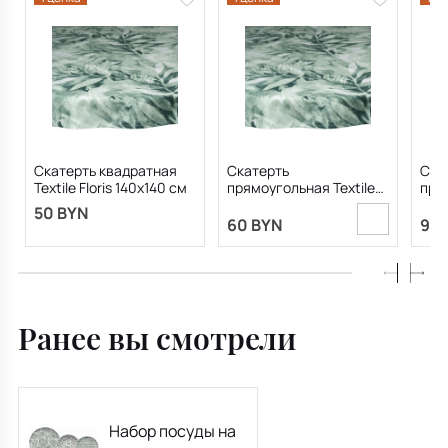
Скатерть квадратная
Скатерть
Ска
Textile Floris 140х140 см
прямоугольная Textile
прям
Floris 140х180 см
Flor
50 BYN
60 BYN
90 
Ранее вы смотрели
Набор посуды на