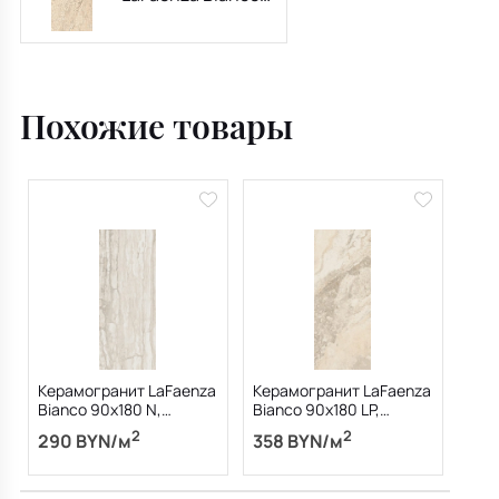
90х180 N,
Travertino
Rapolano, 10 мм
Похожие товары
Керамогранит LaFaenza
Керамогранит LaFaenza
Bianco 90х180 N,
Bianco 90х180 LP,
Travertino Oniciato, 10
Travertino Rapolano, 10
2
2
290 BYN/м
358 BYN/м
мм
мм