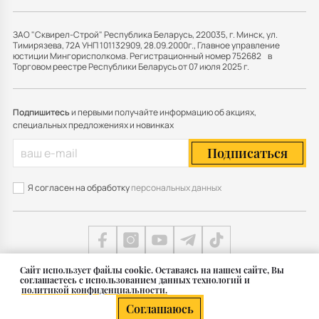
ЗАО "Сквирел-Строй" Республика Беларусь, 220035, г. Минск, ул.
Тимирязева, 72А УНП 101132909, 28.09.2000г., Главное управление
юстиции Мингорисполкома. Регистрационный номер 752682 в
Торговом реестре Республики Беларусь от 07 июля 2025 г.
Подпишитесь
и первыми получайте информацию об акциях,
специальных предложениях и новинках
Подписаться
Я согласен на обработку
персональных данных
Cайт использует файлы cookie. Оставаясь на нашем сайте, Вы
соглашаетесь с использованием данных технологий и
Карта сайта
политикой конфиденциальности.
© 2011 — 2026 Группа СКВИРЕЛ в Беларуси
Соглашаюсь
Разработка сайта — SLAM