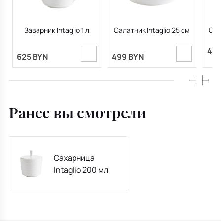
Заварник Intaglio 1 л
Салатник Intaglio 25 см
Сал
408
625 BYN
499 BYN
Ранее вы смотрели
Сахарница
Intaglio 200 мл